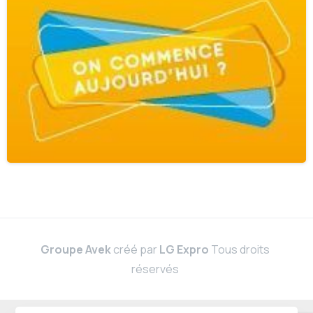
Groupe Avek
créé par
LG Expro
Tous droits
réservés