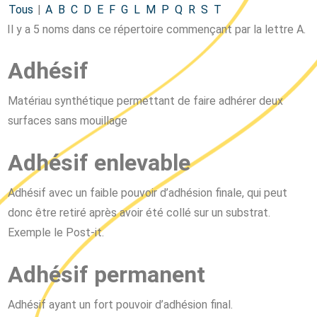
Tous
|
A
B
C
D
E
F
G
L
M
P
Q
R
S
T
Il y a 5 noms dans ce répertoire commençant par la lettre A.
Adhésif
Matériau synthétique permettant de faire adhérer deux
surfaces sans mouillage
Adhésif enlevable
Adhésif avec un faible pouvoir d’adhésion finale, qui peut
donc être retiré après avoir été collé sur un substrat.
Exemple le Post-it.
Adhésif permanent
Adhésif ayant un fort pouvoir d’adhésion final.