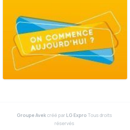
Groupe Avek
créé par
LG Expro
Tous droits
réservés