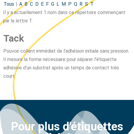
Tous
|
A
B
C
D
E
F
G
L
M
P
Q
R
S
T
Il y a actuellement 1 nom dans ce répertoire commençant
par la lettre T.
Tack
Pouvoir collant immédiat de l’adhésion initiale sans pression.
Il mesure la forme nécessaire pour séparer l’étiquette
adhésive d’un substrat après un temps de contact très
court.
Pour plus d'étiquettes