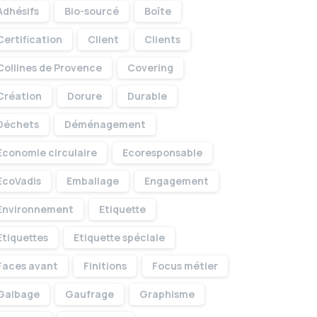
Adhésifs
Bio-sourcé
Boîte
Certification
Client
Clients
Collines de Provence
Covering
Création
Dorure
Durable
Déchets
Déménagement
Economie circulaire
Ecoresponsable
EcoVadis
Emballage
Engagement
Environnement
Etiquette
Etiquettes
Etiquette spéciale
Faces avant
Finitions
Focus métier
Galbage
Gaufrage
Graphisme