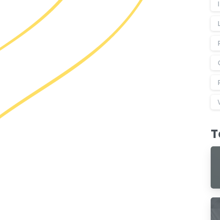
T
re
Le groupe
Mentions