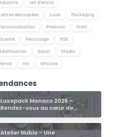
Industrie
Jet d'encre
Lettres découpées
Luxe
Packaging
Personnalisation
Premium
Print
Qualité
Recyclage
RSE
Réutilisation
Salon
Studio
Vernis
Vin
Vinicole
endances
Luxepack Monaco 2026 –
Rendez-vous au cœur de
l’innovation luxe
Atelier Nubio – Une