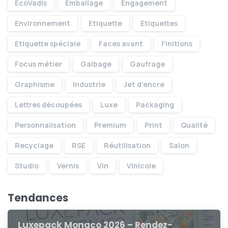
EcoVadis
Emballage
Engagement
Environnement
Etiquette
Etiquettes
Etiquette spéciale
Faces avant
Finitions
Le groupe
Focus métier
Galbage
Gaufrage
Graphisme
Industrie
Jet d'encre
Lettres découpées
Luxe
Packaging
Personnalisation
Premium
Print
Qualité
Mentions
Recyclage
RSE
Réutilisation
Salon
Studio
Vernis
Vin
Vinicole
Tendances
Luxepack Monaco 2026 – Rendez-