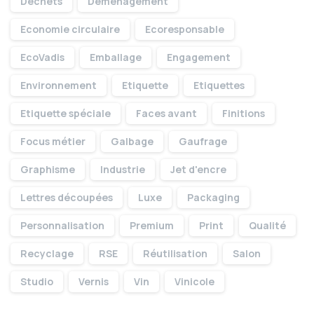
Déchets
Déménagement
Economie circulaire
Ecoresponsable
EcoVadis
Emballage
Engagement
Environnement
Etiquette
Etiquettes
Etiquette spéciale
Faces avant
Finitions
Le groupe
Focus métier
Galbage
Gaufrage
Graphisme
Industrie
Jet d'encre
Lettres découpées
Luxe
Packaging
Personnalisation
Premium
Print
Qualité
Mentions
Recyclage
RSE
Réutilisation
Salon
Studio
Vernis
Vin
Vinicole