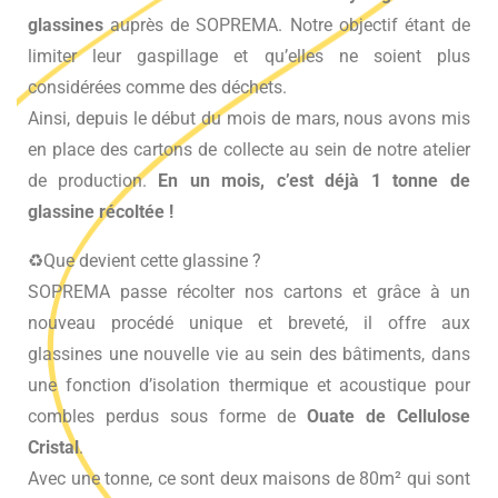
glassines
auprès de SOPREMA. Notre objectif étant de
limiter leur gaspillage et qu’elles ne soient plus
considérées comme des déchets.
Ainsi, depuis le début du mois de mars, nous avons mis
en place des cartons de collecte au sein de notre atelier
de production.
En un mois, c’est déjà 1 tonne de
glassine récoltée !
♻Que devient cette glassine ?
SOPREMA passe récolter nos cartons et grâce à un
nouveau procédé unique et breveté, il offre aux
glassines une nouvelle vie au sein des bâtiments, dans
une fonction d’isolation thermique et acoustique pour
combles perdus sous forme de
Ouate de Cellulose
Cristal
.
Avec une tonne, ce sont deux maisons de 80m² qui sont