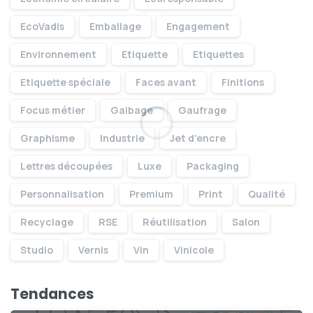
EcoVadis
Emballage
Engagement
Environnement
Etiquette
Etiquettes
Etiquette spéciale
Faces avant
Finitions
Focus métier
Galbage
Gaufrage
Graphisme
Industrie
Jet d'encre
Lettres découpées
Luxe
Packaging
Personnalisation
Premium
Print
Qualité
Recyclage
RSE
Réutilisation
Salon
Studio
Vernis
Vin
Vinicole
Tendances