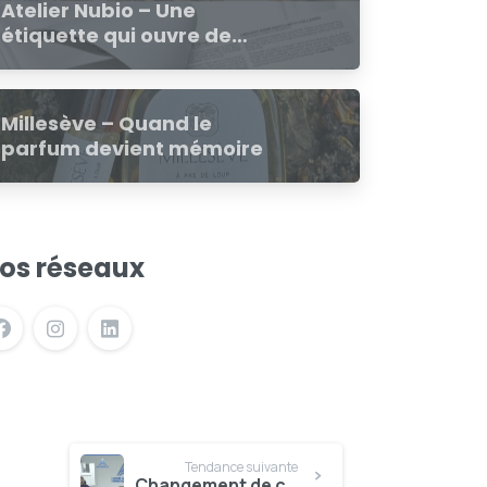
Atelier Nubio – Une
étiquette qui ouvre de
nouvelles perspectives
Millesève – Quand le
parfum devient mémoire
os réseaux
Tendance suivante
Changement de costume avant les congés