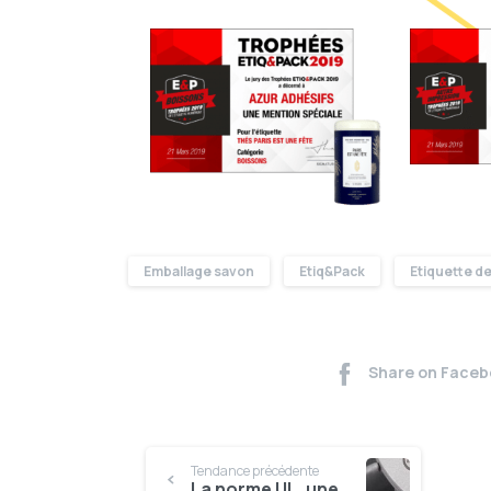
Emballage savon
Etiq&Pack
Etiquette de
Share on Faceb
Tendance précédente
La norme UL, une rareté