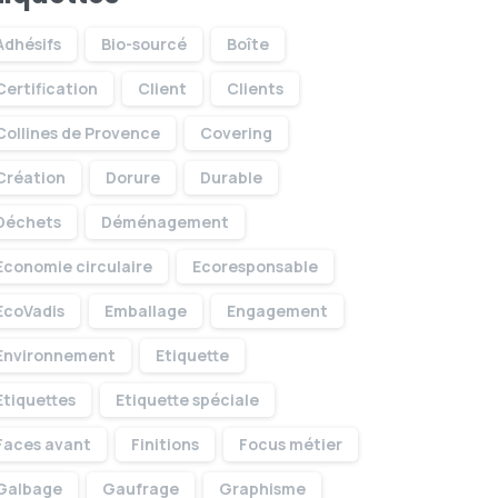
Adhésifs
Bio-sourcé
Boîte
Certification
Client
Clients
Collines de Provence
Covering
Création
Dorure
Durable
Déchets
Déménagement
Economie circulaire
Ecoresponsable
EcoVadis
Emballage
Engagement
Environnement
Etiquette
Etiquettes
Etiquette spéciale
Faces avant
Finitions
Focus métier
Galbage
Gaufrage
Graphisme