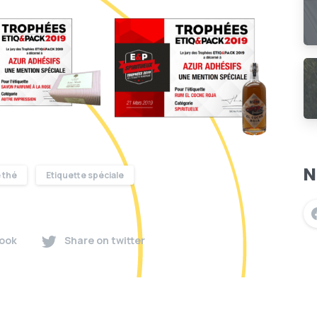
N
 thé
Etiquette spéciale
ook
Share on twitter