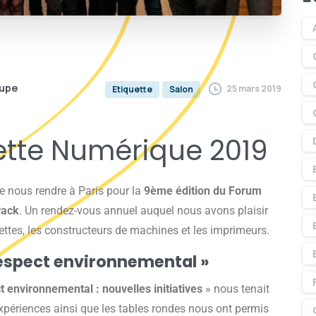
oupe
25 mars 2019
Etiquette
Salon
ette Numérique 2019
e nous rendre à Paris pour la
9ème édition du Forum
Pack
. Un rendez-vous annuel auquel nous avons plaisir
uettes, les constructeurs de machines et les imprimeurs.
 respect environnemental »
ct environnemental : nouvelles initiatives
» nous tenait
expériences ainsi que les tables rondes nous ont permis