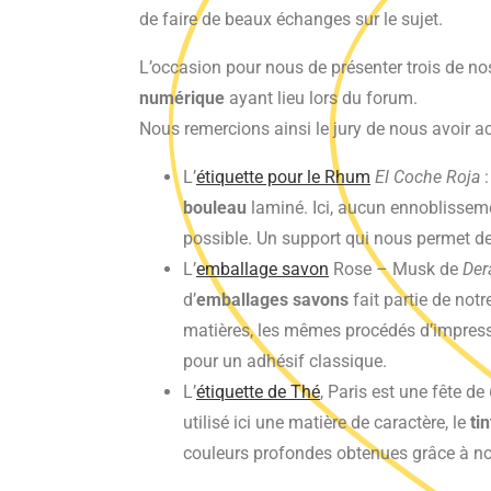
de faire de beaux échanges sur le sujet.
L’occasion pour nous de présenter trois de no
numérique
ayant lieu lors du forum.
Nous remercions ainsi le jury de nous avoir 
L’
étiquette pour le Rhum
El Coche Roja
:
bouleau
laminé. Ici, aucun ennoblissemen
possible. Un support qui nous permet d
L’
emballage savon
Rose – Musk de
Der
d’
emballages savons
fait partie de not
matières, les mêmes procédés d’impres
pour un adhésif classique.
L’
étiquette de Thé
, Paris est une fête de
utilisé ici une matière de caractère, le
tin
couleurs profondes obtenues grâce à no