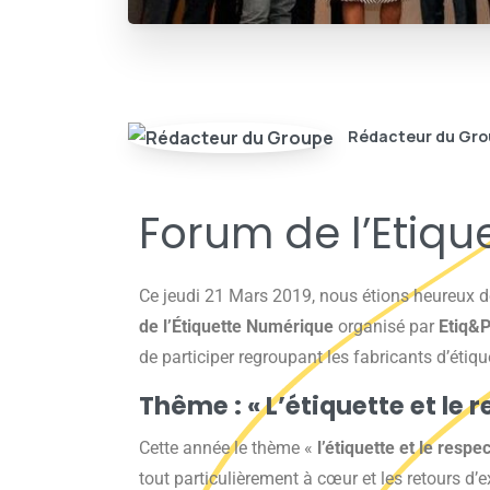
Rédacteur du Gr
Forum de l’Etiqu
Ce jeudi 21 Mars 2019, nous étions heureux d
de l’Étiquette Numérique
organisé par
Etiq&
de participer regroupant les fabricants d’étiq
Thême : « L’étiquette et le
Cette année le thème «
l’étiquette et le respe
tout particulièrement à cœur et les retours d’