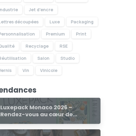
Industrie
Jet d'encre
Lettres découpées
Luxe
Packaging
Personnalisation
Premium
Print
Qualité
Recyclage
RSE
Réutilisation
Salon
Studio
Vernis
Vin
Vinicole
endances
Luxepack Monaco 2026 –
Rendez-vous au cœur de
l’innovation luxe