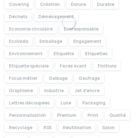
Covering
Création
Dorure
Durable
Savoir faire
Déchets
Déménagement
Economie circulaire
Ecoresponsable
EcoVadis
Emballage
Engagement
Environnement
Etiquette
Etiquettes
Etiquette spéciale
Faces avant
Finitions
Le groupe
Focus métier
Galbage
Gaufrage
Graphisme
Industrie
Jet d'encre
Lettres découpées
Luxe
Packaging
Personnalisation
Premium
Print
Qualité
Mentions
Recyclage
RSE
Réutilisation
Salon