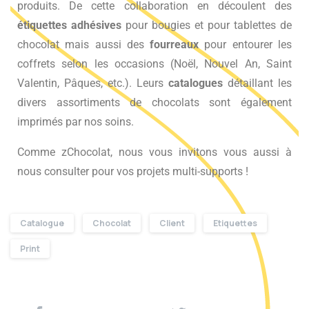
produits. De cette collaboration en découlent des
étiquettes adhésives
pour bougies et pour tablettes de
chocolat mais aussi des
fourreaux
pour entourer les
coffrets selon les occasions (Noël, Nouvel An, Saint
Valentin, Pâques, etc.). Leurs
catalogues
détaillant les
divers assortiments de chocolats sont également
imprimés par nos soins.
Comme zChocolat, nous vous invitons vous aussi à
nous consulter pour vos projets multi-supports !
Catalogue
Chocolat
Client
Etiquettes
Print