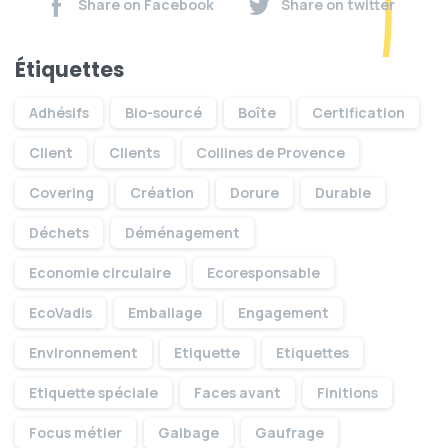
Share on Facebook
Share on twitter
Étiquettes
Adhésifs
Bio-sourcé
Boîte
Certification
Client
Clients
Collines de Provence
Covering
Création
Dorure
Durable
Déchets
Déménagement
Economie circulaire
Ecoresponsable
EcoVadis
Emballage
Engagement
Environnement
Etiquette
Etiquettes
Etiquette spéciale
Faces avant
Finitions
Focus métier
Galbage
Gaufrage