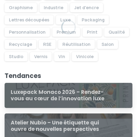
Graphisme
Industrie
Jet d'encre
Lettres découpées
Luxe
Packaging
Personnalisation
Premium
Print
Qualité
Recyclage
RSE
Réutilisation
Salon
Studio
Vernis
Vin
Vinicole
Tendances
Luxepack Monaco 2026 – Rendez-
vous au cœur de l’innovation luxe
Atelier Nubio – Une étiquette qui
ouvre de nouvelles perspectives