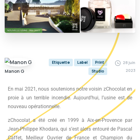
Etiquette
Label
Print
28 juin
2023
Manon G
Studio
En mai 2021, nous soutenions notre voisin zChocolat en
proie à un terrible incendie. Aujourd’hui, l’usine est de
nouveau opérationnelle.
zChocolat a été créé en 1999 à Aix-en-Provence par
Jean-Philippe Khodara, qui s’est alors entouré de Pascal
Caffet, Meilleur Ouvrier de France et Champion du