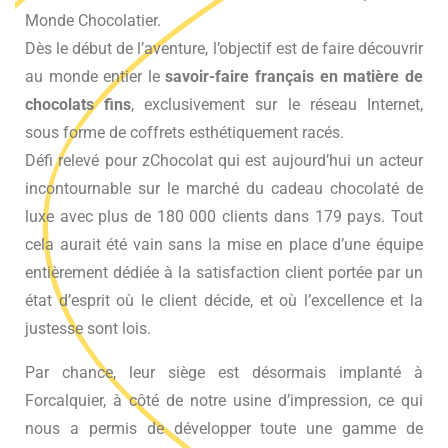
Monde Chocolatier.
Dès le début de l’aventure, l’objectif est de faire découvrir
au monde entier le
savoir-faire français en matière de
chocolats fins
, exclusivement sur le réseau Internet,
sous forme de coffrets esthétiquement racés.
Défi relevé pour zChocolat qui est aujourd’hui un acteur
incontournable sur le marché du cadeau chocolaté de
luxe avec plus de 180 000 clients dans 179 pays. Tout
cela aurait été vain sans la mise en place d’une équipe
entièrement dédiée à la satisfaction client portée par un
état d’esprit où le client décide, et où l’excellence et la
justesse sont lois.
Par chance, leur siège est désormais implanté à
Forcalquier, à côté de notre usine d’impression, ce qui
nous a permis de développer toute une gamme de